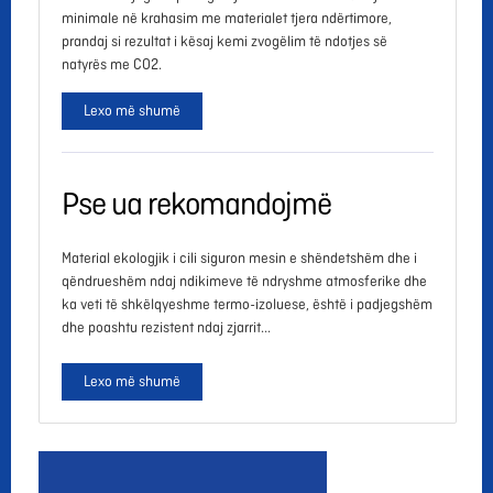
minimale në krahasim me materialet tjera ndërtimore,
prandaj si rezultat i kësaj kemi zvogëlim të ndotjes së
natyrës me CO2.
Lexo më shumë
Pse ua rekomandojmë
Material ekologjik i cili siguron mesin e shëndetshëm dhe i
qëndrueshëm ndaj ndikimeve të ndryshme atmosferike dhe
ka veti të shkëlqyeshme termo-izoluese, është i padjegshëm
dhe poashtu rezistent ndaj zjarrit...
Lexo më shumë