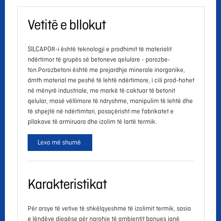
Vetitë e bllokut
SILCAPOR-i është teknologji e prodhimit të materialit
ndërtimor të grupës së betoneve qelulare - porozbe-
ton.Porozbetoni është me prejardhje minerale inorganike,
dmth material me peshë të lehtë ndërtimore, i cili prod-hohet
në mënyrë industriale, me markë të caktuar të betonit
qelular, masë vëllimore të ndryshme, manipulim të lehtë dhe
të shpejtë në ndërtimtari, posaçërisht me fabrikatet e
pllakave të armiruara dhe izolim të lartë termik.
Lexo më shumë
Karakteristikat
Për arsye të vetive të shkëlqyeshme të izolimit termik, sasia
e lëndëve djegëse për ngrohje të ambientit banues janë