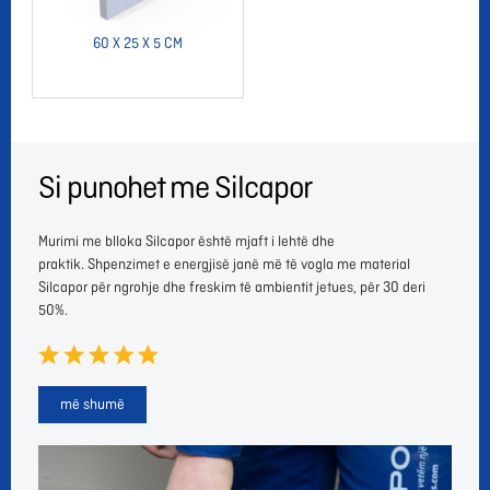
60 X 25 X 5 CM
Si punohet me Silcapor
Murimi me blloka Silcapor është mjaft i lehtë dhe
praktik. Shpenzimet e energjisë janë më të vogla me material
Silcapor për ngrohje dhe freskim të ambientit jetues, për 30 deri
50%.
më shumë