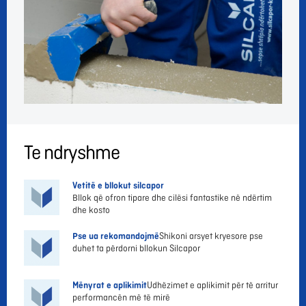
Te ndryshme
Vetitë e bllokut silcapor
Bllok që ofron tipare dhe cilësi fantastike në ndërtim
dhe kosto
Pse ua rekomandojmë
Shikoni arsyet kryesore pse
duhet ta përdorni bllokun Silcapor
Mënyrat e aplikimit
Udhëzimet e aplikimit për të arritur
performancën më të mirë