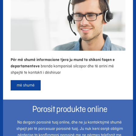
Për më shumë informacione tjera ju mund ta shikoni faqen e
departamenteve
brenda kompanisë silcapor dhe të arrini më
shpejtë te kontakti i dëshiruar
më shumë
Porosit produkte online
Na dergoni porosinë tuaj online, dhe ne ju kontaktojmë shumë
shpejt për të porcesuar porosinë tuaj. Ju nuk keni asnjë obligim
përderisa ta konfiromoni porosinë me ne përmes telefonit me