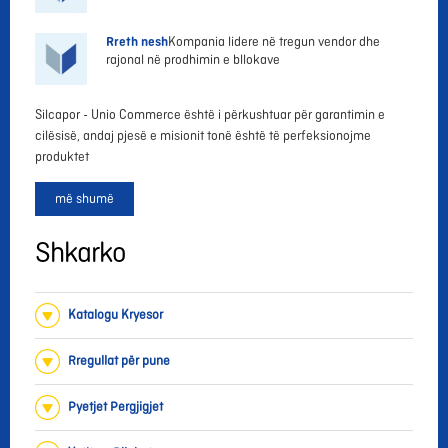
Rreth nesh
Kompania lidere në tregun vendor dhe
rajonal në prodhimin e bllokave
Silcapor - Unio Commerce është i përkushtuar për garantimin e
cilësisë, andaj pjesë e misionit tonë është të perfeksionojme
produktet
më shumë
Shkarko
Katalogu Kryesor
Rregullat për pune
Pyetjet Pergjigjet