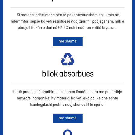
Si material ndërtimor e bën të pakontestueshëm aplikimin në
ndërtimtari sepse ka veti rezistuese ndaj zjarrit, i padjegshëm, nuk e
përcjell flakën e deri në 650 C nuk i ndërron vetitë kryesore.
më shumë
bllok absorbues
Gjatë procesit të prodhimit aplikohen lëndët e para me prejardhje
natyrore inorganike. Ky material ka veti ekologjike dhe është
fiziologjikisht joaktiv ndaj shëndetit të njeriut.
më shumë