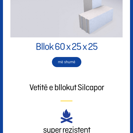
Bllok 60 x 25 x 25
më shumë
Vetitë e bllokut Silcapor
super rezistent