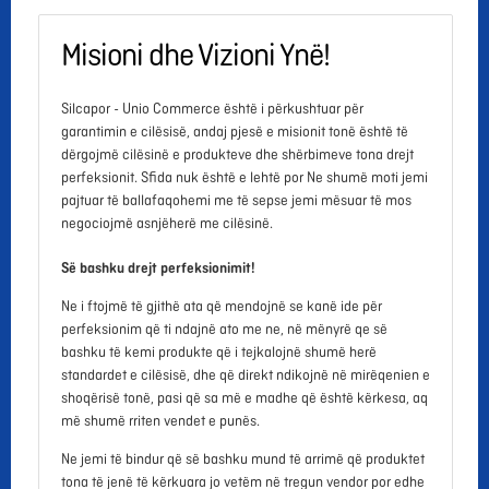
Misioni dhe Vizioni Ynë!
Silcapor - Unio Commerce është i përkushtuar për
garantimin e cilësisë, andaj pjesë e misionit tonë është të
dërgojmë cilësinë e produkteve dhe shërbimeve tona drejt
perfeksionit. Sfida nuk është e lehtë por Ne shumë moti jemi
pajtuar të ballafaqohemi me të sepse jemi mësuar të mos
negociojmë asnjëherë me cilësinë.
Së bashku drejt perfeksionimit!
Ne i ftojmë të gjithë ata që mendojnë se kanë ide për
perfeksionim që ti ndajnë ato me ne, në mënyrë qe së
bashku të kemi produkte që i tejkalojnë shumë herë
standardet e cilësisë, dhe që direkt ndikojnë në mirëqenien e
shoqërisë tonë, pasi që sa më e madhe që është kërkesa, aq
më shumë rriten vendet e punës.
Ne jemi të bindur që së bashku mund të arrimë që produktet
tona të jenë të kërkuara jo vetëm në tregun vendor por edhe