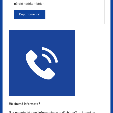
në atë ndërkombëtar.
Departamentet
Më shumë informata?
Nuk po arrini të gjeni informacionin e dëshiruar? Ju lutemi na