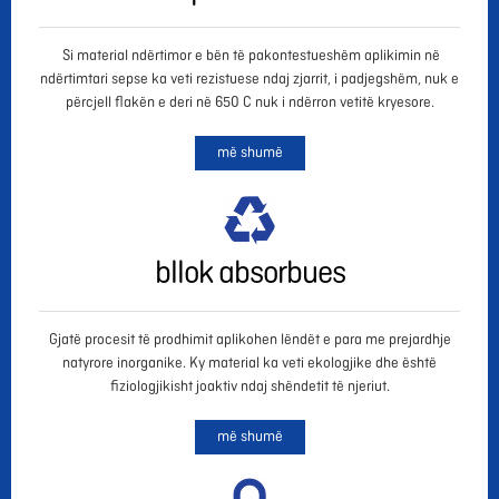
Si material ndërtimor e bën të pakontestueshëm aplikimin në
ndërtimtari sepse ka veti rezistuese ndaj zjarrit, i padjegshëm, nuk e
përcjell flakën e deri në 650 C nuk i ndërron vetitë kryesore.
më shumë
bllok absorbues
Gjatë procesit të prodhimit aplikohen lëndët e para me prejardhje
natyrore inorganike. Ky material ka veti ekologjike dhe është
fiziologjikisht joaktiv ndaj shëndetit të njeriut.
më shumë