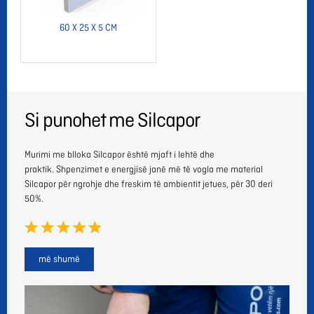
60 X 25 X 5 CM
Si punohet me Silcapor
Murimi me blloka Silcapor është mjaft i lehtë dhe
praktik. Shpenzimet e energjisë janë më të vogla me material
Silcapor për ngrohje dhe freskim të ambientit jetues, për 30 deri
50%.
më shumë