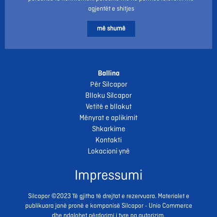
agjentët e shitjes
më shumë
Ballina
Për Silcapor
Blloku Silcapor
Vetitë e bllokut
Mënyrat e aplikimit
Shkarkime
Kontakti
Lokacioni ynë
Impressumi
Silcapor ©2023 Të gjitha të drejtat e rezervuara. Materialet e
publikuara janë pronë e kompanisë Silcapor - Unio Commerce
dhe ndalohet përdorimi i tyre pa autorizim.