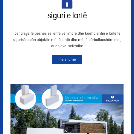
siguri e lartë
për arsye të peshës së lehtë vëllimore dhe koeficientin e lartë të
sigurisë e bën objektin më të lehtë dhe më të përballueshëm ndaj
dridhjeve seizmike
më shumë