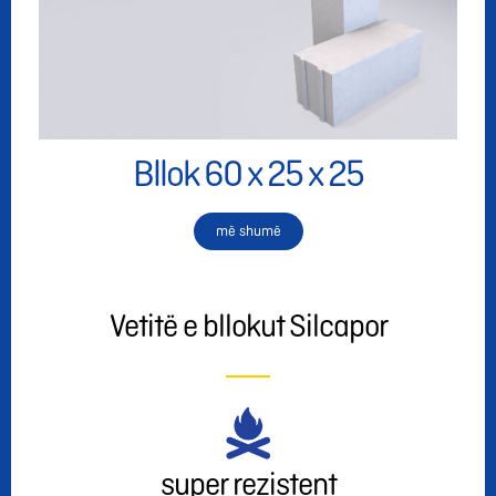
Bllok 60 x 25 x 25
më shumë
Vetitë e bllokut Silcapor
super rezistent