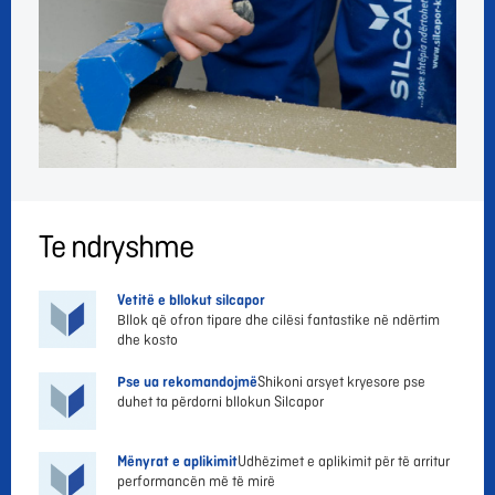
Te ndryshme
Vetitë e bllokut silcapor
Bllok që ofron tipare dhe cilësi fantastike në ndërtim
dhe kosto
Pse ua rekomandojmë
Shikoni arsyet kryesore pse
duhet ta përdorni bllokun Silcapor
Mënyrat e aplikimit
Udhëzimet e aplikimit për të arritur
performancën më të mirë