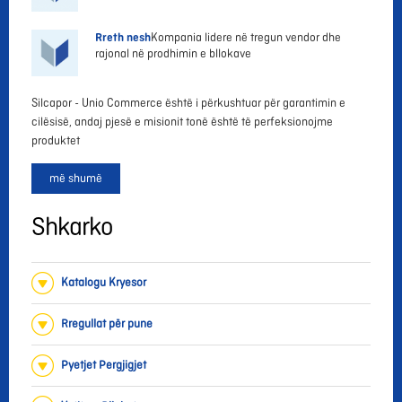
Rreth nesh
Kompania lidere në tregun vendor dhe
rajonal në prodhimin e bllokave
Silcapor - Unio Commerce është i përkushtuar për garantimin e
cilësisë, andaj pjesë e misionit tonë është të perfeksionojme
produktet
më shumë
Shkarko
Katalogu Kryesor
Rregullat për pune
Pyetjet Pergjigjet