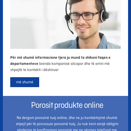
Për më shumë informacione tjera ju mund ta shikoni faqen e
departamenteve
brenda kompanisë silcapor dhe të arrini më
shpejtë te kontakti i dëshiruar
më shumë
Porosit produkte online
Na dergoni porosinë tuaj online, dhe ne ju kontaktojmë shumë
shpejt për të porcesuar porosinë tuaj. Ju nuk keni asnjë obligim
përderisa ta konfiromoni porosinë me ne përmes telefonit me