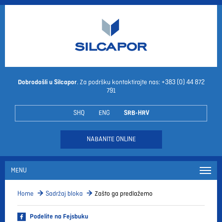
Dobrodošli u Silcapor
. Za podršku kontaktirajte nas:
+383 (0)
44 872
791
SHQ
ENG
SRB-HRV
NABANITE ONLINE
MENU
Home
Sadržaj bloka
Zašto ga predlažemo
Podelite na Fejsbuku