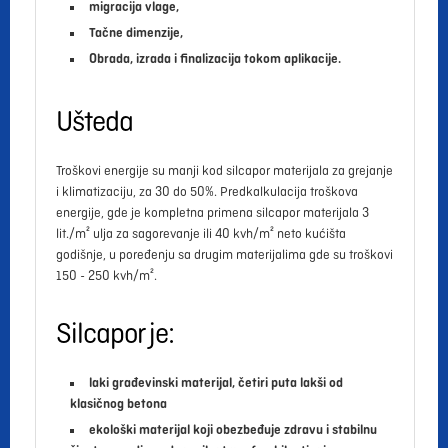
migracija vlage,
Tačne dimenzije,
Obrada, izrada i finalizacija tokom aplikacije.
Ušteda
Troškovi energije su manji kod silcapor materijala za grejanje
i klimatizaciju, za 30 do 50%. Predkalkulacija troškova
energije, gde je kompletna primena silcapor materijala 3
lit./m² ulja za sagorevanje ili 40 kvh/m² neto kućišta
godišnje, u poređenju sa drugim materijalima gde su troškovi
150 - 250 kvh/m².
Silcapor je:
laki građevinski materijal, četiri puta lakši od
klasičnog betona
ekološki materijal koji obezbeđuje zdravu i stabilnu