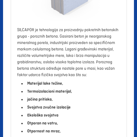
SILCAPOR je tehnologija za proizvodnju pokretnih betonskih
grupa - poroznih betona. Gasirani beton je neorganskog
mineralnog porela, industrijski proizveden sa specifičnom
markom celularnog betona. Lagani građevinski materijal,
različite volumetrijske mere, laka i brza manipulacija u
grabidinarstvu, oslobo visoka toplotna izolaza. Poroznog
betona struktura određuje nastale pore u masi, kao važan
faktor udarca fizička svojstva kao što su:
Materijal lake težine,
Termoizolacioni materijal,
jačina pritiska,
Svojstva zvučne izolacije
Ekološka svojstva
Otporan na vatru,
Otpornost na mraz,