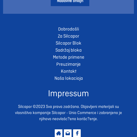
Nabavite onlajn
Dobrodošli
Za Silcapor
Silcapor Blok
Sadržaj bloka
Metode primene
Preuzimanje
Kontakt
Naša lokacioja
Impressum
Silcapor ©2023 Sva prava zadržana. Objavljeni materijali su
vlasništvo kompanije Silcapor - Unio Commerce i zabranjeno je
njihovo neovlašc?eno korišc?enje.