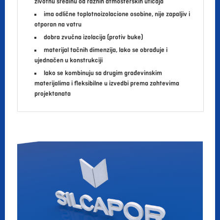
životnu sredinu od raznih atmosferskih uticaja
ima odlične toplotnoizolacione osobine, nije zapaljiv i
otporan na vatru
dobra zvučna izolacija (protiv buke)
materijal tačnih dimenzija, lako se obrađuje i
ujednačen u konstrukciji
lako se kombinuju sa drugim građevinskim
materijalima i fleksibilne u izvedbi prema zahtevima
projektanata